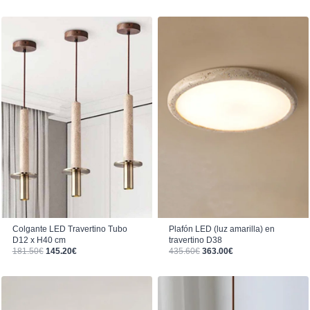
Colgante LED Travertino Tubo
Plafón LED (luz amarilla) en
D12 x H40 cm
travertino D38
El precio original era: 181.50€.
El precio actual es: 145.20€.
El precio original era: 435.60€.
El precio actual es: 363.00€.
181.50
€
145.20
€
435.60
€
363.00
€