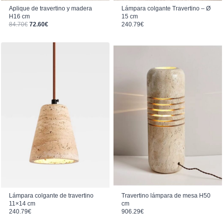
Aplique de travertino y madera
Lámpara colgante Travertino – Ø
H16 cm
15 cm
El precio original era: 84.70€.
El precio actual es: 72.60€.
84.70
€
72.60
€
240.79
€
Lámpara colgante de travertino
Travertino lámpara de mesa H50
11×14 cm
cm
240.79
€
906.29
€