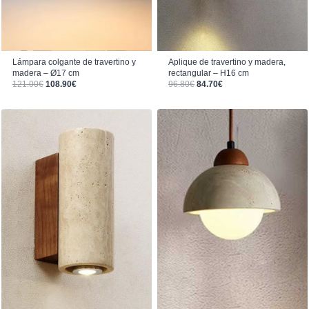
Lámpara colgante de travertino y
Aplique de travertino y madera,
madera – Ø17 cm
rectangular – H16 cm
El precio original era: 121.00€.
El precio actual es: 108.90€.
El precio original era: 96.80€.
El precio actual es: 84.70€.
121.00
€
108.90
€
96.80
€
84.70
€