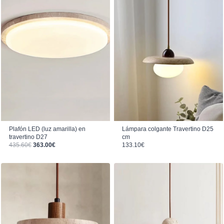
Plafón LED (luz amarilla) en
Lámpara colgante Travertino D25
travertino D27
cm
El precio original era: 435.60€.
El precio actual es: 363.00€.
435.60
€
363.00
€
133.10
€