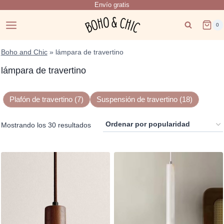
Envío gratis
Saltar
al
0
contenido
Boho and Chic
»
lámpara de travertino
lámpara de travertino
Plafón de travertino (7)
Suspensión de travertino (18)
Ordenado
Mostrando los 30 resultados
por
popularidad