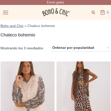
Envío gratis
Saltar
al
0
contenido
Boho and Chic
»
Chaleco bohemio
Chaleco bohemio
Ordenado
Mostrando los 3 resultados
por
popularidad