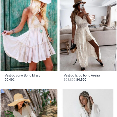
Vestido corto Boho Missy
Vestido largo boho Aesira
El precio original era: 108.89€.
El precio actual es: 84.70€.
60.49
€
108.89
€
84.70
€