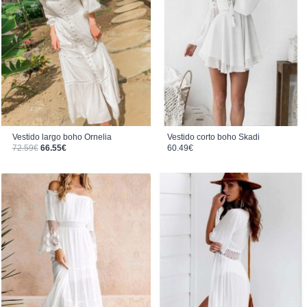
Vestido largo boho Ornelia
Vestido corto boho Skadi
El precio original era: 72.59€.
El precio actual es: 66.55€.
72.59
€
66.55
€
60.49
€