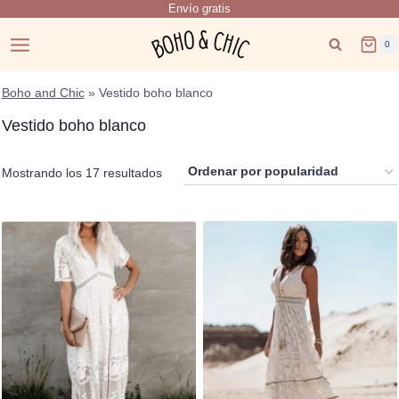
Envío gratis
Saltar
al
0
contenido
Boho and Chic
»
Vestido boho blanco
Vestido boho blanco
Ordenado
Mostrando los 17 resultados
por
popularidad