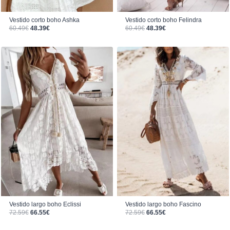
Vestido corto boho Felindra
Vestido corto boho Ashka
El precio original era: 60.49€.
El precio actual es: 48.39€.
El precio original era: 60.49€.
El precio actual es: 48.39€.
60.49
€
48.39
€
60.49
€
48.39
€
Vestido largo boho Eclissi
Vestido largo boho Fascino
El precio original era: 72.59€.
El precio actual es: 66.55€.
El precio original era: 72.59€.
El precio actual es: 66.55€.
72.59
€
66.55
€
72.59
€
66.55
€