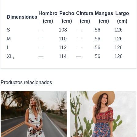
Hombro
Pecho
Cintura
Mangas
Largo
Dimensiones
(cm)
(cm)
(cm)
(cm)
(cm)
S
—
108
—
56
126
M
—
110
—
56
126
L
—
112
—
56
126
XL,
—
114
—
56
126
Productos relacionados