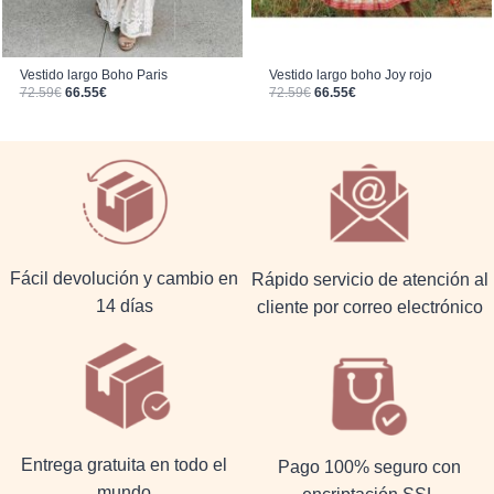
Vestido largo Boho Paris
Vestido largo boho Joy rojo
El precio original era: 72.59€.
El precio actual es: 66.55€.
El precio original era: 72.59€.
El precio actual es: 66.55€.
72.59
€
66.55
€
72.59
€
66.55
€
Fácil devolución y cambio en
Rápido servicio de atención al
14 días
cliente por correo electrónico
Entrega gratuita en todo el
Pago 100% seguro con
mundo