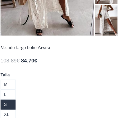
Vestido largo boho Aesira
El
El
108.89
€
84.70
€
precio
precio
Talla
original
actual
M
era:
es:
108.89€.
84.70€.
L
S
XL