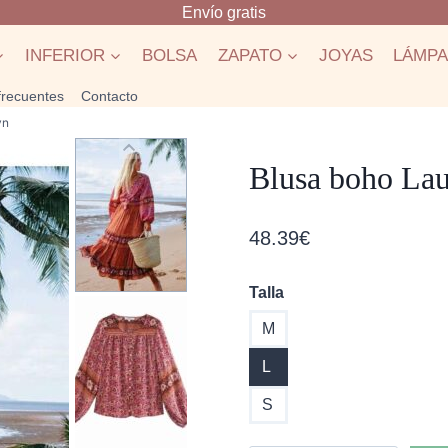
Envío gratis
INFERIOR
BOLSA
ZAPATO
JOYAS
LÁMP
frecuentes
Contacto
yn
Blusa boho Lau
48.39
€
Talla
M
L
S