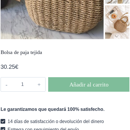
Bolsa de paja tejida
30.25
€
Bolsa
Añadir al carrito
de
paja
tejida
Le garantizamos que quedará 100% satisfecho.
cantidad
14 días de satisfacción o devolución del dinero
Entrega con seguimiento del envío