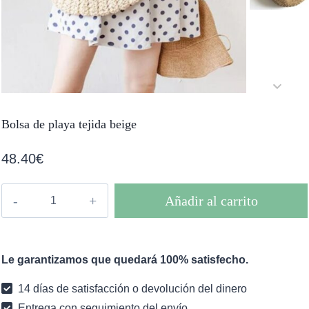
Bolsa de playa tejida beige
48.40
€
Bolsa
Añadir al carrito
de
playa
tejida
Le garantizamos que quedará 100% satisfecho.
beige
cantidad
14 días de satisfacción o devolución del dinero
Entrega con seguimiento del envío