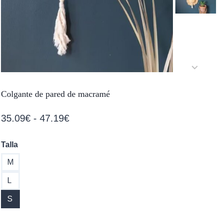
Colgante de pared de macramé
Rango
35.09
€
-
47.19
€
de
Talla
precios:
M
desde
35.09€
L
hasta
S
47.19€