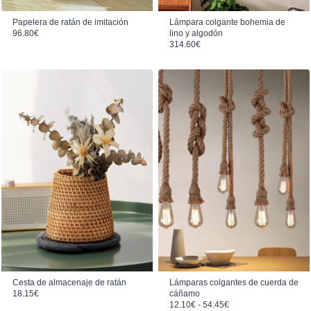
Papelera de ratán de imitación
Lámpara colgante bohemia de
96.80
€
lino y algodón
314.60
€
Cesta de almacenaje de ratán
Lámparas colgantes de cuerda de
18.15
€
cáñamo
Rango de precios: desde 12.10€ hasta 54.45€
12.10
€
-
54.45
€