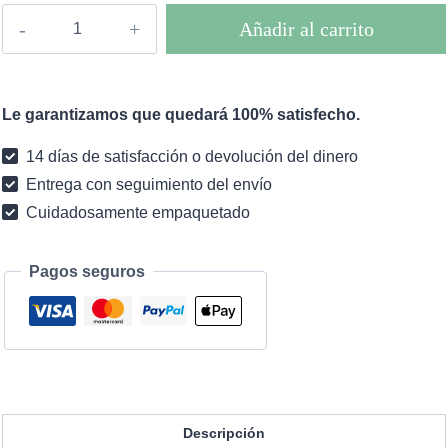
Colgante
Añadir al carrito
de
pared
de
Le garantizamos que quedará 100% satisfecho.
macramé
cantidad
14 días de satisfacción o devolución del dinero
Entrega con seguimiento del envío
Cuidadosamente empaquetado
Pagos seguros
Descripción