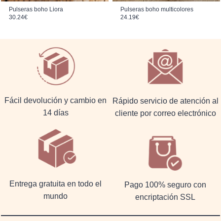
Pulseras boho Liora
Pulseras boho multicolores
30.24
€
24.19
€
Fácil devolución y cambio en
Rápido servicio de atención al
14 días
cliente por correo electrónico
Entrega gratuita en todo el
Pago 100% seguro con
mundo
encriptación SSL