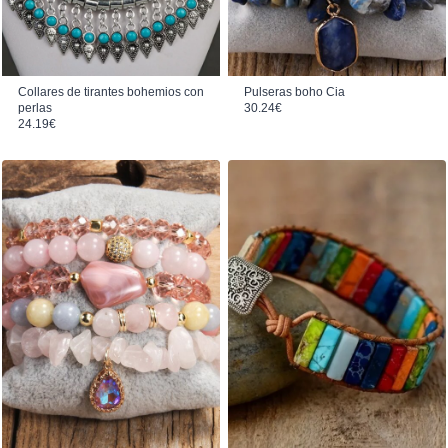
Collares de tirantes bohemios con
Pulseras boho Cia
perlas
30.24
€
24.19
€