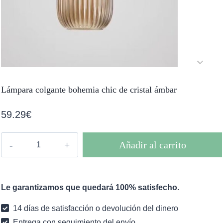
Lámpara colgante bohemia chic de cristal ámbar
59.29
€
Lámpara
Añadir al carrito
colgante
bohemia
chic
Le garantizamos que quedará 100% satisfecho.
de
cristal
14 días de satisfacción o devolución del dinero
ámbar
Entrega con seguimiento del envío