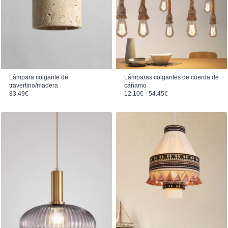
Lámpara colgante de
Lámparas colgantes de cuerda de
travertino/madera
cáñamo
Rango de precios: desde 12.10€ hasta 54.45€
83.49
€
12.10
€
-
54.45
€