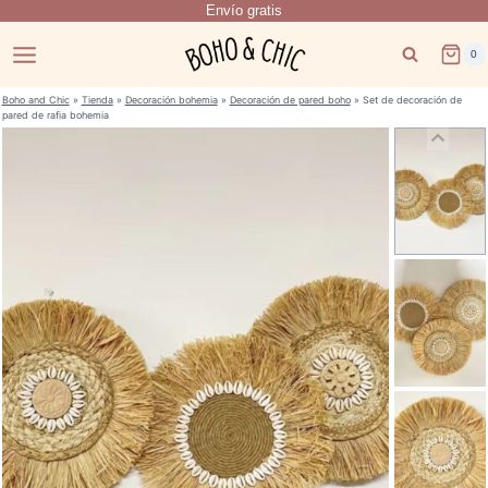
Envío gratis
Saltar
al
0
contenido
Boho and Chic
»
Tienda
»
Decoración bohemia
»
Decoración de pared boho
»
Set de decoración de
pared de rafia bohemia