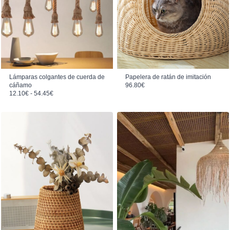
Lámparas colgantes de cuerda de
Papelera de ratán de imitación
cáñamo
96.80
€
Rango de precios: desde 12.10€ hasta 54.45€
12.10
€
-
54.45
€