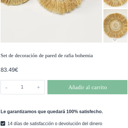
Set de decoración de pared de rafia bohemia
83.49
€
Set
Añadir al carrito
de
decoración
de
Le garantizamos que quedará 100% satisfecho.
pared
de
14 días de satisfacción o devolución del dinero
rafia