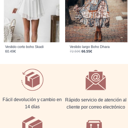
Vestido corto boho Skadi
Vestido largo Boho Dhara
El precio original era: 72.59€.
El precio actual es: 66.55€.
60.49
€
72.59
€
66.55
€
Fácil devolución y cambio en
Rápido servicio de atención al
14 días
cliente por correo electrónico