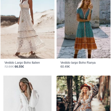
Vestido Largo Boho Italien
Vestido largo Boho Ranya
El precio original era: 72.59€.
El precio actual es: 66.55€.
72.59
€
66.55
€
60.49
€