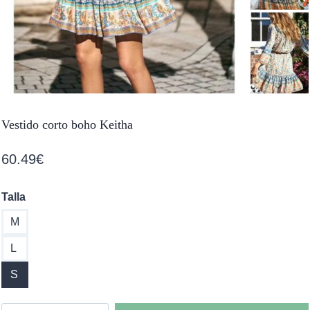
Vestido corto boho Keitha
60.49
€
Talla
M
L
S