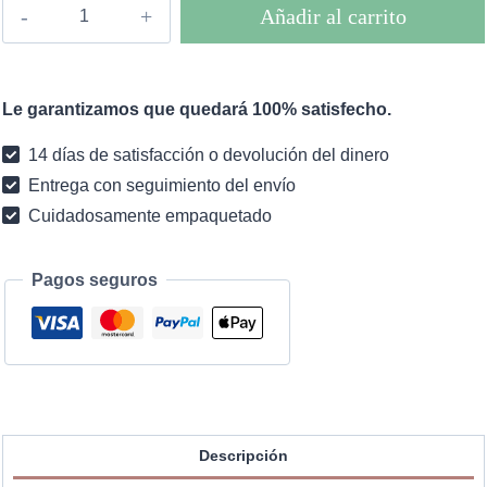
Vestido
Añadir al carrito
corto
boho
Keitha
Le garantizamos que quedará 100% satisfecho.
cantidad
14 días de satisfacción o devolución del dinero
Entrega con seguimiento del envío
Cuidadosamente empaquetado
Pagos seguros
Descripción