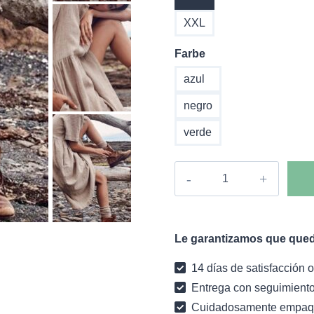
XXL
Farbe
azul
negro
verde
Vestido
de
largo
medio
Le garantizamos que qued
boho
Nubia
14 días de satisfacción o
cantidad
Entrega con seguimiento
Cuidadosamente empaq