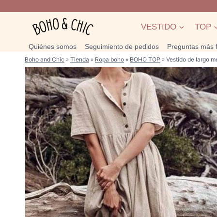
Saltar
al
VESTIDO
TOP
contenido
Quiénes somos
Seguimiento de pedidos
Preguntas más 
Boho and Chic
»
Tienda
»
Ropa boho
»
BOHO TOP
»
Vestido de largo 