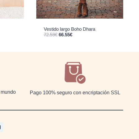
Vestido largo Boho Dhara
El precio original era: 72.59€.
El precio actual es: 66.55€.
72.59
€
66.55
€
el mundo
Pago 100% seguro con encriptación SSL