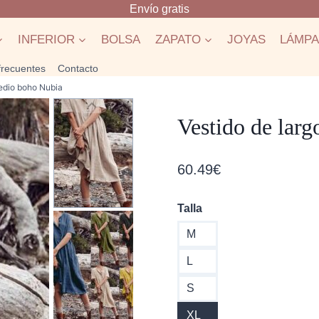
Envío gratis
INFERIOR
BOLSA
ZAPATO
JOYAS
LÁMP
frecuentes
Contacto
medio boho Nubia
Vestido de lar
60.49
€
Talla
M
L
S
XL