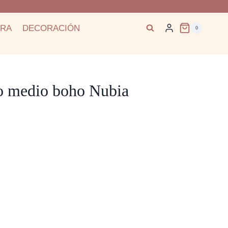
ARA
DECORACIÓN
0
go medio boho Nubia