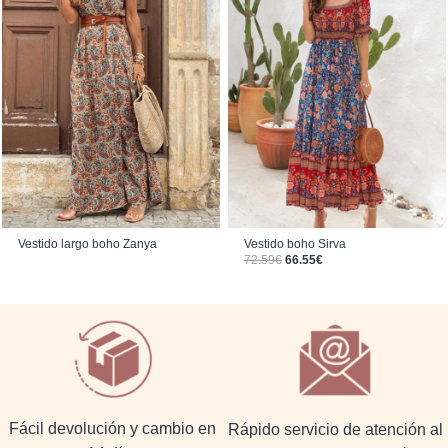
Vestido largo boho Zanya
Vestido boho Sirva
El precio original era: 72.59€.
El precio actual es: 66.55€.
72.59
€
66.55
€
Fácil devolución y cambio en
Rápido servicio de atención al