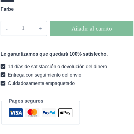
Farbe
Vestido
Añadir al carrito
largo
boho
Calypso
Le garantizamos que quedará 100% satisfecho.
cantidad
14 días de satisfacción o devolución del dinero
Entrega con seguimiento del envío
Cuidadosamente empaquetado
Pagos seguros