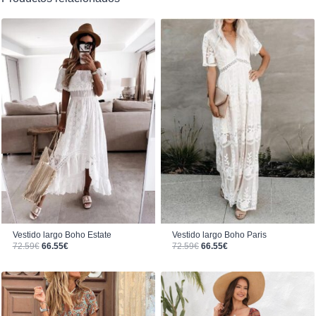
Vestido largo Boho Estate
Vestido largo Boho Paris
El precio original era: 72.59€.
El precio actual es: 66.55€.
El precio original era: 72.59€.
El precio actual es: 66.55€.
72.59
€
66.55
€
72.59
€
66.55
€