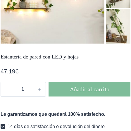
Estantería de pared con LED y hojas
47.19
€
Estantería
Añadir al carrito
de
pared
con
Le garantizamos que quedará 100% satisfecho.
LED
y
14 días de satisfacción o devolución del dinero
hojas