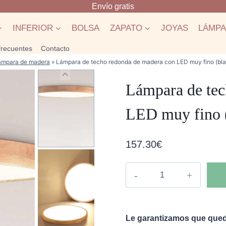
Envío gratis
INFERIOR
BOLSA
ZAPATO
JOYAS
LÁMP
frecuentes
Contacto
ámpara de madera
»
Lámpara de techo redonda de madera con LED muy fino (bla
Lámpara de tec
LED muy fino 
157.30
€
Lámpara
de
techo
redonda
Le garantizamos que qued
de