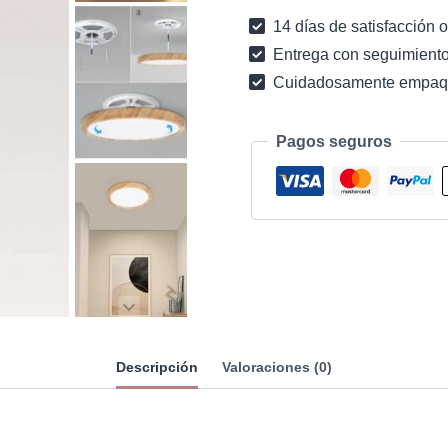
madera
14 días de satisfacción o
con
Entrega con seguimiento
LED
Cuidadosamente empaq
muy
fino
(blanco
Pagos seguros
frío)
D60cm
cantidad
Descripción
Valoraciones (0)