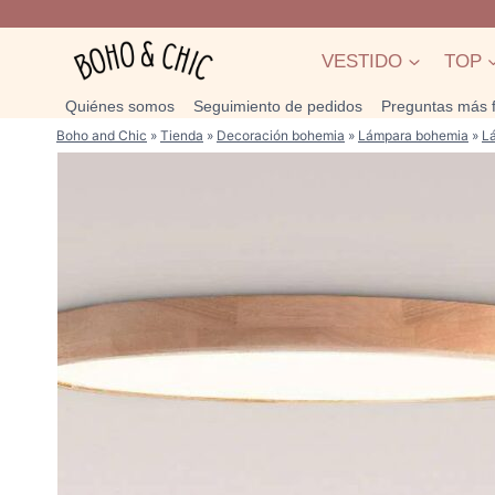
Saltar
al
VESTIDO
TOP
contenido
Quiénes somos
Seguimiento de pedidos
Preguntas más 
Boho and Chic
»
Tienda
»
Decoración bohemia
»
Lámpara bohemia
»
L